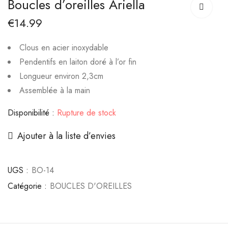
Boucles d’oreilles Ariella
Azur
Éclat de Giverny
€
14.99
€
16.99
€
14.99
Clous en acier inoxydable
Pendentifs en laiton doré à l’or fin
Longueur environ 2,3cm
Assemblée à la main
Disponibilité :
Rupture de stock
Ajouter à la liste d’envies
UGS :
BO-14
Catégorie :
BOUCLES D'OREILLES