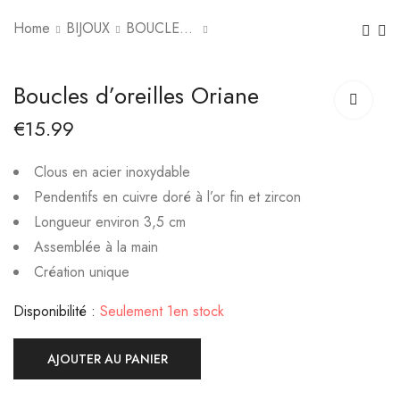
Home
BIJOUX
BOUCLES D'OREILLES
Boucles d'oreilles
Boucles d'oreilles
Boucles d’oreilles Oriane
Lilas
Florence
€
15.99
€
17.99
€
15.00
€
19.99
Clous en acier inoxydable
Pendentifs en cuivre doré à l’or fin et zircon
Longueur environ 3,5 cm
Assemblée à la main
Création unique
Disponibilité :
Seulement 1en stock
AJOUTER AU PANIER