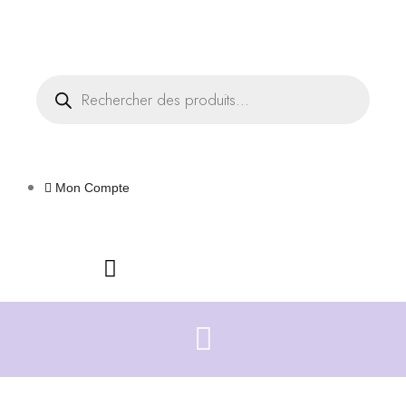
Livraison offerte dès 35€ d'achats
Fermer
Recherche
de
produits
Mon Compte