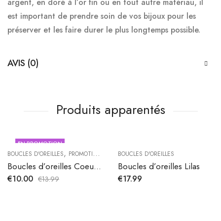
argent, en doré à l’or fin ou en tout autre matériau, il
est important de prendre soin de vos bijoux pour les
préserver et les faire durer le plus longtemps possible.
AVIS (0)
Produits apparentés
EN PROMOTION
,
BOUCLES D'OREILLES
PROMOTIONS
BOUCLES D'OREILLES
Boucles d’oreilles Coeur Topaze
Boucles d’oreilles Lilas
€
10.00
€
17.99
€
13.99