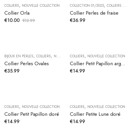
,
,
,
COLLIERS
NOUVELLE COLLECTION
COLLECTION 01/2025
COLLIERS
NOU
Collier Orla
Collier Perles de fraise
€
10.00
€
36.99
€
12.99
,
,
,
BIJOUX EN PERLES
COLLIERS
NOUVELLE COLLECTION
COLLIERS
NOUVELLE COLLECTION
Collier Perles Ovales
Collier Petit Papillon argenté
€
35.99
€
14.99
,
,
COLLIERS
NOUVELLE COLLECTION
COLLIERS
NOUVELLE COLLECTION
Collier Petit Papillon doré
Collier Petite Lune doré
€
14.99
€
14.99