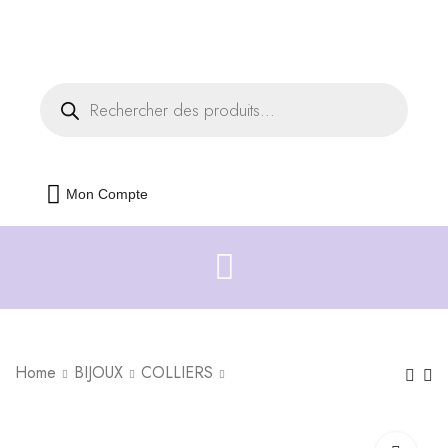
Livraison offerte dès 35€ d'achats
Fermer
Mon Compte
Home
BIJOUX
COLLIERS
Boucles d'oreilles
Collier Bouquet Tulipe