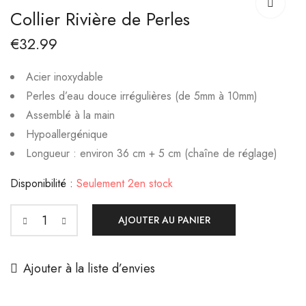
Jardin de Lune
€
10.00
€
16.99
Collier Rivière de Perles
€
19.99
€
32.99
Acier inoxydable
Perles d’eau douce irrégulières (de 5mm à 10mm)
Assemblé à la main
Hypoallergénique
Longueur : environ 36 cm + 5 cm (chaîne de réglage)
Disponibilité :
Seulement 2en stock
AJOUTER AU PANIER
Ajouter à la liste d’envies