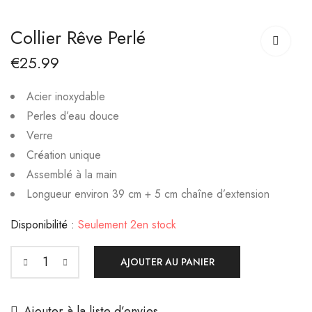
Collier LYS
Collier Perles Ovales
Collier Rêve Perlé
€
16.99
€
35.99
€
25.99
Acier inoxydable
Perles d’eau douce
Verre
Création unique
Assemblé à la main
Longueur environ 39 cm + 5 cm chaîne d’extension
Disponibilité :
Seulement 2en stock
AJOUTER AU PANIER
Ajouter à la liste d’envies