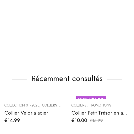
Récemment consultés
EN PROMOTION
,
,
,
COLLECTION 01/2025
COLLIERS
PROMOTIONS
COLLIERS
PROMOTIONS
Collier Veloria acier
Collier Petit Trésor en acier inoxydable
€
14.99
€
10.00
€
15.99