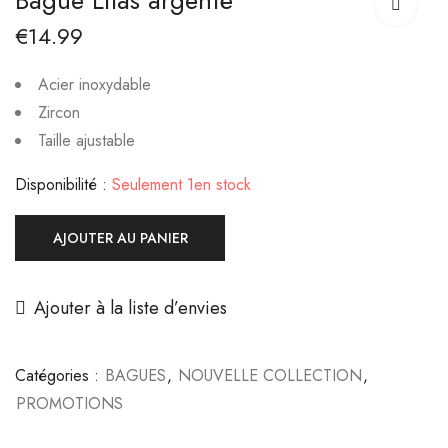
Bague Lilas argenté
doré
€
14.99
€
14.99
€
14.99
Acier inoxydable
Zircon
Taille ajustable
Disponibilité :
Seulement 1en stock
AJOUTER AU PANIER
Ajouter à la liste d’envies
Catégories :
BAGUES
,
NOUVELLE COLLECTION
,
PROMOTIONS