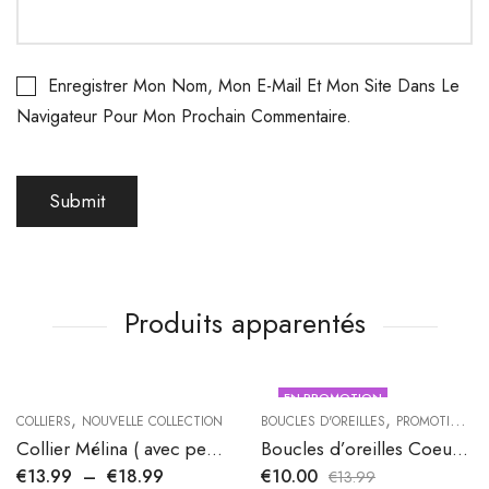
Enregistrer Mon Nom, Mon E-Mail Et Mon Site Dans Le
Navigateur Pour Mon Prochain Commentaire.
Produits apparentés
EN PROMOTION
,
,
COLLIERS
NOUVELLE COLLECTION
BOUCLES D'OREILLES
PROMOTIONS
Collier Mélina ( avec perles ou sans perles )
Boucles d’oreilles Coeur Topaze
€
13.99
–
€
18.99
€
10.00
€
13.99