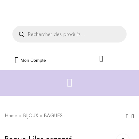
Livraison offerte dès 35€ d'achats
Fermer
Mon Compte
Home
BIJOUX
BAGUES
Collier Petit Papillon
Bague Lilas doré