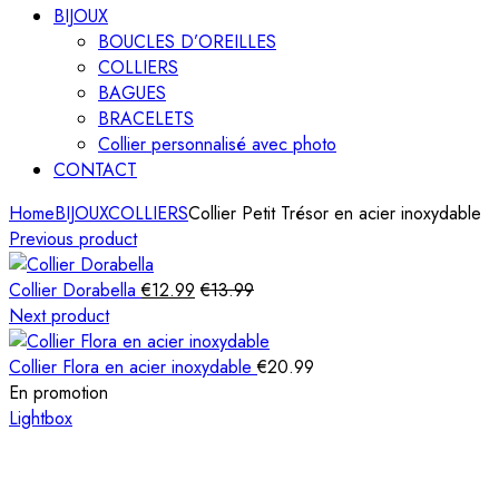
BIJOUX
BOUCLES D’OREILLES
COLLIERS
BAGUES
BRACELETS
Collier personnalisé avec photo
CONTACT
Home
BIJOUX
COLLIERS
Collier Petit Trésor en acier inoxydable
Previous product
Collier Dorabella
€
12.99
€
13.99
Next product
Collier Flora en acier inoxydable
€
20.99
En promotion
Lightbox