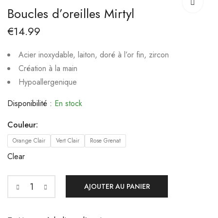
BRILINA
UNIQ perle d'eau
Boucles d’oreilles Mirtyl
douce
€
15.99
€
15.99
€
14.99
Acier inoxydable, laiton, doré à l’or fin, zircon
Création à la main
Hypoallergenique
Disponibilité :
En stock
Couleur:
Orange Clair
Vert Clair
Rose Grenat
Clear
AJOUTER AU PANIER