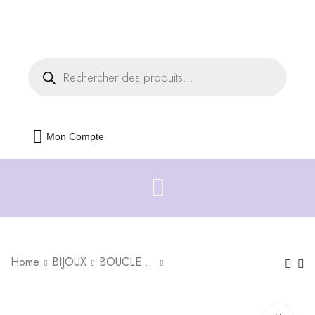
Livraison offerte dès 35€ d'achats
Fermer
Mon Compte
Home
BIJOUX
BOUCLES D'OREILLES
Boucles d'oreilles
Boucles d'oreilles