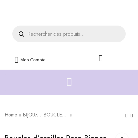
Livraison offerte dès 35€ d'achats
Fermer
Mon Compte
Home
BIJOUX
BOUCLES D'OREILLES
Boucles d'oreilles
Boucles d'oreilles