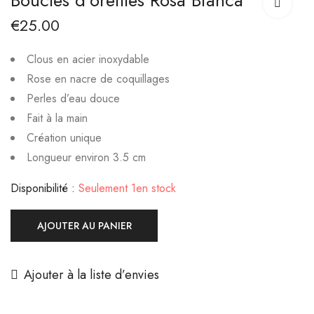
Boucles d’oreilles Rosa Bianca
Nelly
Bélinda
€
25.00
€
25.00
€
10.00
Clous en acier inoxydable
Rose en nacre de coquillages
Perles d’eau douce
Fait à la main
Création unique
Longueur environ 3.5 cm
Disponibilité :
Seulement 1en stock
AJOUTER AU PANIER
Ajouter à la liste d’envies