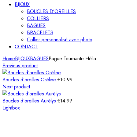
BIJOUX
BOUCLES D’OREILLES
COLLIERS
BAGUES
BRACELETS
Collier personnalisé avec photo
CONTACT
Home
BIJOUX
BAGUES
Bague Tournante Hélia
Previous product
Boucles d'oreilles Oréline
€
10.99
Next product
Boucles d'oreilles Aurélys
€
14.99
Lightbox