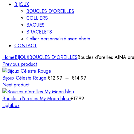
BIJOUX
BOUCLES D’OREILLES
COLLIERS
BAGUES
BRACELETS
Collier personnalisé avec photo
CONTACT
Home
BIJOUX
BOUCLES D'OREILLES
Boucles d’oreilles AINA ora
Previous product
Plage
Bijoux Céleste Rouge
€
12.99
–
€
14.99
de
Next product
prix :
€12.99
Boucles d'oreilles My Moon bleu
€
17.99
à
Lightbox
€14.99