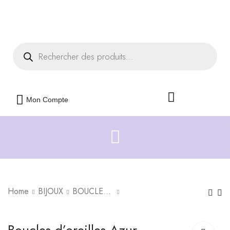
Livraison offerte dès 35€ d'achats
Fermer
Mon Compte
Home
BIJOUX
BOUCLES D'OREILLES
Boucles d'oreilles
Boucles d'oreilles