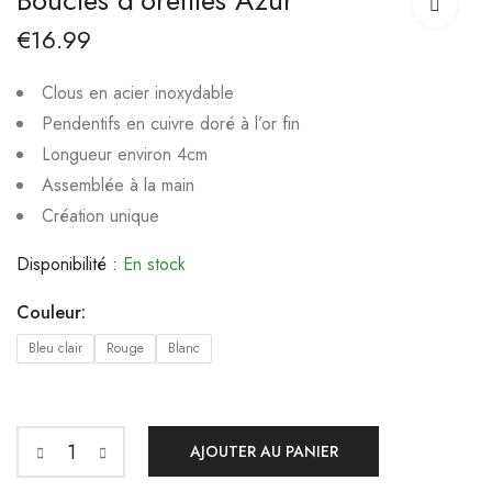
Boucles d’oreilles Azur
Yara en acier
Ariella
inoxydable
€
16.99
€
14.99
€
15.00
€
21.00
Clous en acier inoxydable
Pendentifs en cuivre doré à l’or fin
Longueur environ 4cm
Assemblée à la main
Création unique
Disponibilité :
En stock
Couleur:
Bleu clair
Rouge
Blanc
AJOUTER AU PANIER