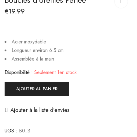
Boucles d’oreilles Perlée
Trésors de Nature
Brilina vert pastèque
€
19.99
€
15.99
€
15.99
Acier inoxydable
Longueur environ 6.5 cm
Assemblée à la main
Disponibilité :
Seulement 1en stock
AJOUTER AU PANIER
Ajouter à la liste d’envies
UGS :
B0_3