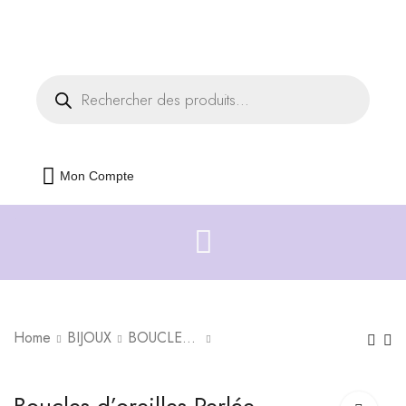
Livraison offerte dès 35€ d'achats
Fermer
Mon Compte
Home
BIJOUX
BOUCLES D'OREILLES
Boucles d'oreilles
Boucles d'oreilles