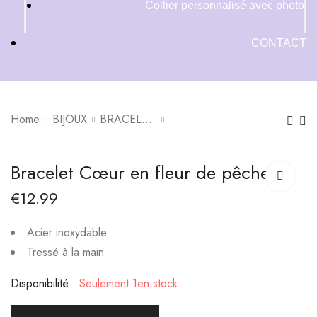
Collier personnalisé avec photo
CONTACT
Home
BIJOUX
BRACELETS
Collier Rayon de Lune
Collier Dorabella
Bracelet Cœur en fleur de pêcher
en acier inoxydable
€
12.99
€
13.99
€
12.99
€
10.00
–
€
15.99
Acier inoxydable
Tressé à la main
Disponibilité :
Seulement 1en stock