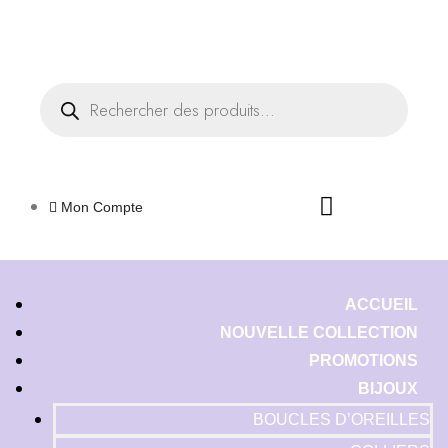
Livraison offerte dès 35€ d'achats
Fermer
Mon Compte
ACCUEIL
NOUVELLE COLLECTION
PROMOTIONS
BIJOUX
BOUCLES D’OREILLES