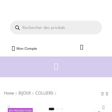
Livraison offerte dès 35€ d'achats
Fermer
Mon Compte
Home
BIJOUX
COLLIERS
Bracelet Cœur en
Collier Petit Trésor en
EN PROMOTION