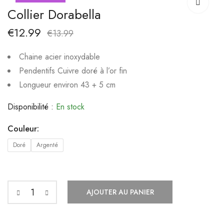
fleur de pêcher
acier inoxydable
Collier Dorabella
€
12.99
€
10.00
€
15.99
€
12.99
€
13.99
Chaine acier inoxydable
Pendentifs Cuivre doré à l’or fin
Longueur environ 43 + 5 cm
Disponibilité :
En stock
Couleur:
Doré
Argenté
AJOUTER AU PANIER