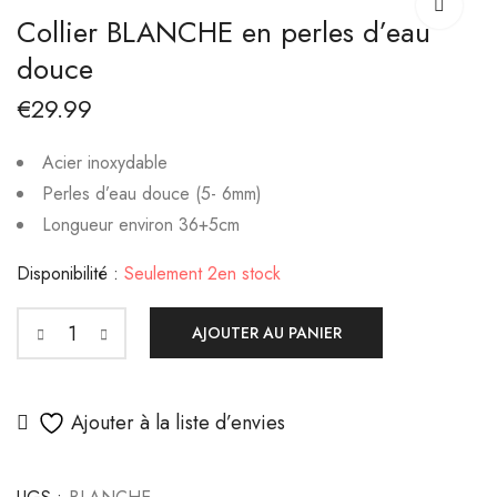
AINA
CÉLESTE
Collier BLANCHE en perles d’eau
€
14.99
€
17.99
douce
€
29.99
Acier inoxydable
Perles d’eau douce (5- 6mm)
Longueur environ 36+5cm
Disponibilité :
Seulement 2en stock
AJOUTER AU PANIER
Ajouter à la liste d’envies