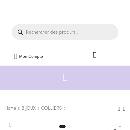
Livraison offerte dès 35€ d'achats
Fermer
Mon Compte
Home
BIJOUX
COLLIERS
Boucles d'oreilles
Boucles d'oreilles