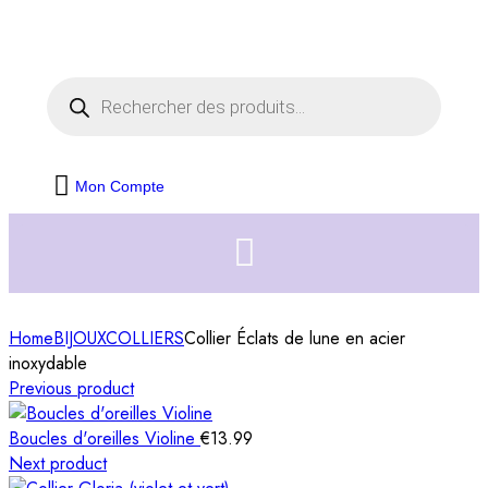
Livraison offerte dès 35€ d'achats
Fermer
Mon Compte
Home
BIJOUX
COLLIERS
Collier Éclats de lune en acier
inoxydable
Previous product
Boucles d'oreilles Violine
€
13.99
Next product