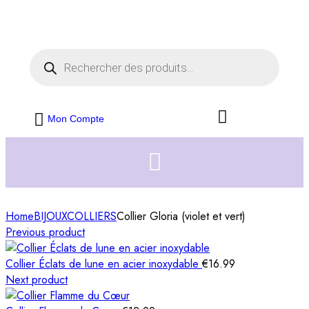
Livraison offerte dès 35€ d'achats
Fermer
Mon Compte
Home
BIJOUX
COLLIERS
Collier Gloria (violet et vert)
Previous product
Collier Éclats de lune en acier inoxydable
€
16.99
Next product