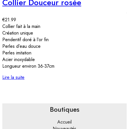
Collier Douceur rosée
€
21.99
A
Collier fait à la main
H
Création unique
P
Pendentif doré à l’or fin
Z
Perles d’eau douce
M
Perles imitation
A
Acier inoxydable
Longueur environ 36-37cm
Lire la suite
Boutiques
Accueil
Nouveautés