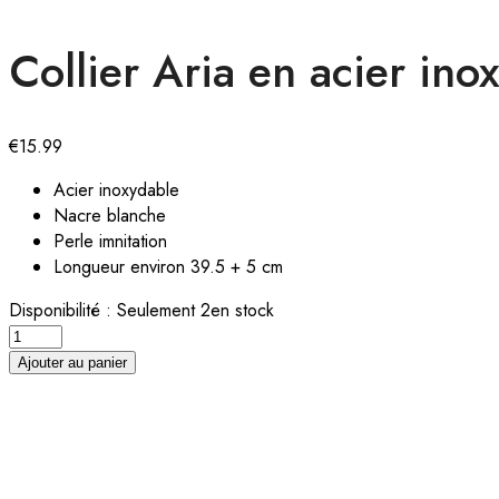
Collier Aria en acier ino
€
15.99
Acier inoxydable
Nacre blanche
Perle imnitation
Longueur environ 39.5 + 5 cm
Disponibilité :
Seulement 2en stock
Collier
Aria
Ajouter au panier
en
acier
inoxydable
quantity