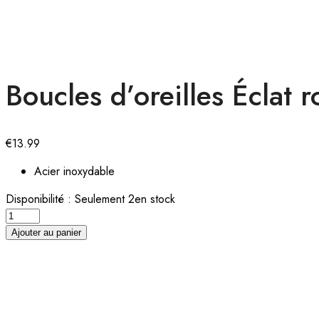
Boucles d’oreilles Éclat r
€
13.99
Acier inoxydable
Disponibilité :
Seulement 2en stock
Boucles
d'oreilles
Ajouter au panier
Éclat
rose
quantity