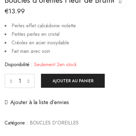
Boucles d’oreilles Fleur de Brume
Éclat rose
d'Or
€
13.99
€
13.99
€
25.99
–
€
28.99
Perles effet calcédoine violette
Petites perles en cristal
Créoles en acier inoxydable
Fait main avec soin
Disponibilité :
Seulement 2en stock
AJOUTER AU PANIER
Ajouter à la liste d’envies
Catégorie :
BOUCLES D'OREILLES