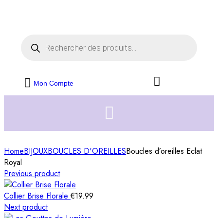
Livraison offerte dès 35€ d'achats
Fermer
Mon Compte
Home
BIJOUX
BOUCLES D'OREILLES
Boucles d’oreilles Eclat
Royal
Previous product
Collier Brise Florale
€
19.99
Next product