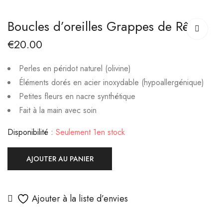
Bracelet Vigne Dorée
Collier Éclats de
Boucles d’oreilles Grappes de Rêve
Feuilles
€
18.00
€
20.00
€
25.00
Perles en
péridot naturel
(olivine)
Éléments dorés en acier inoxydable (hypoallergénique)
Petites fleurs en nacre synthétique
Fait à la main avec soin
Disponibilité :
Seulement 1en stock
AJOUTER AU PANIER
Ajouter à la liste d’envies