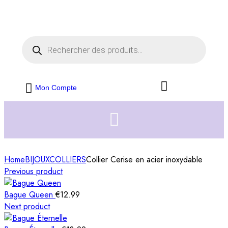
Livraison offerte dès 35€ d'achats
Fermer
Mon Compte
Home
BIJOUX
COLLIERS
Collier Cerise en acier inoxydable
Previous product
Bague Queen
€
12.99
Next product