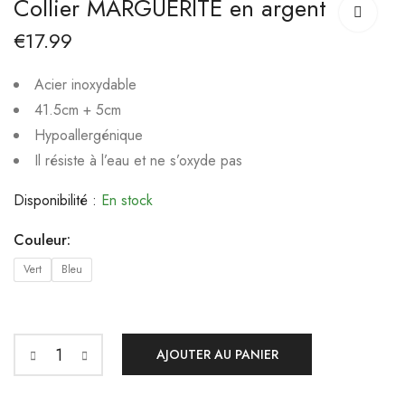
Collier MARGUERITE en argent
PEARL mini
CARYS en acier
inoxydable
€
17.99
€
35.99
€
10.00
€
16.99
Acier inoxydable
41.5cm + 5cm
Hypoallergénique
Il résiste à l’eau et ne s’oxyde pas
Disponibilité :
En stock
Couleur:
Vert
Bleu
AJOUTER AU PANIER