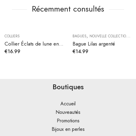
Récemment consultés
,
,
COLLIERS
BAGUES
NOUVELLE COLLECTION
P
Collier Éclats de lune en acier inoxydable
Bague Lilas argenté
€
16.99
€
14.99
Boutiques
Accueil
Nouveautés
Promotions
Bijoux en perles