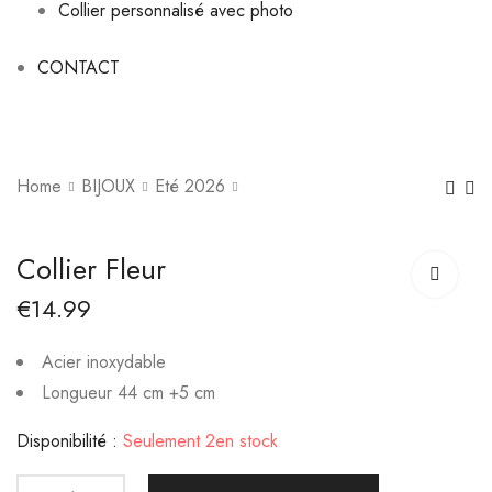
Collier personnalisé avec photo
CONTACT
Home
BIJOUX
Eté 2026
Collier Soléa
Collier Princesse
Collier Fleur
€
12.99
€
19.99
€
14.99
Acier inoxydable
Longueur 44 cm +5 cm
Disponibilité :
Seulement 2en stock