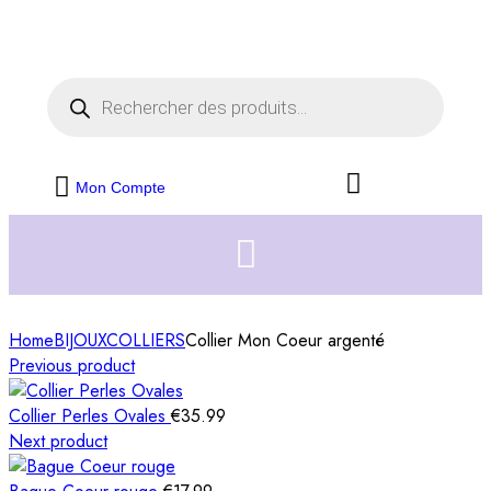
Livraison offerte dès 35€ d'achats
Fermer
Mon Compte
Home
BIJOUX
COLLIERS
Collier Mon Coeur argenté
Previous product
Collier Perles Ovales
€
35.99
Next product