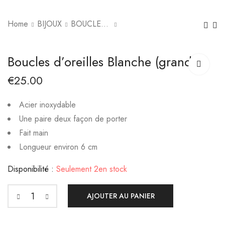
Home
BIJOUX
BOUCLES D'OREILLES
Boucles d'oreilles
Collier Brise Florale
Boucles d’oreilles Blanche (grande)
Blanche (petite)
€
19.99
€
25.00
€
23.00
Acier inoxydable
Une paire deux façon de porter
Fait main
Longueur environ 6 cm
Disponibilité :
Seulement 2en stock
AJOUTER AU PANIER
Boucles
d'oreilles