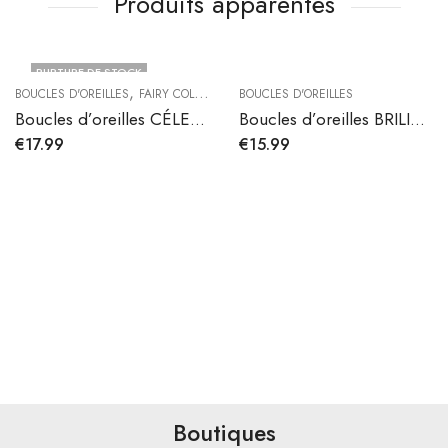
Produits apparentés
RUPTURE DE STOCK
,
BOUCLES D'OREILLES
FAIRY COLLECTION
BOUCLES D'OREILLES
Boucles d’oreilles CÉLESTE
Boucles d’oreilles BRILINA
€
17.99
€
15.99
Boutiques