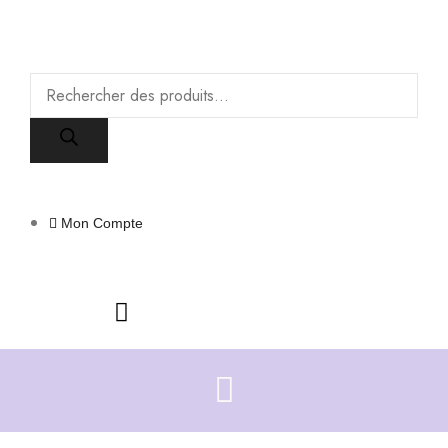
Livraison offerte dès 35€ d'achats
Fermer
Recherche
de
produits
Mon Compte