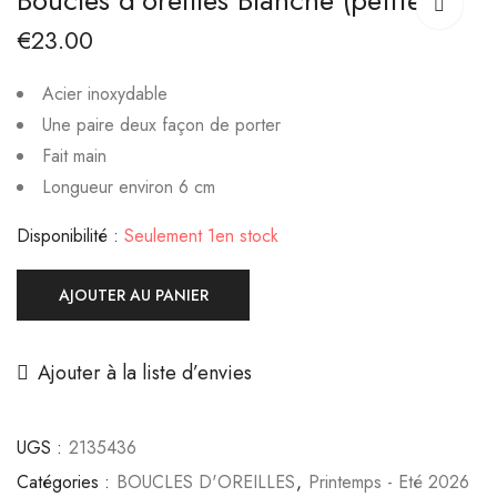
Boucles d’oreilles Blanche (petite)
AINA transparentes
Blanche (grande)
€
23.00
€
€
14.99
25.00
Acier inoxydable
Une paire deux façon de porter
Fait main
Longueur environ 6 cm
Disponibilité :
Seulement 1en stock
AJOUTER AU PANIER
Ajouter à la liste d’envies
UGS :
2135436
Catégories :
BOUCLES D'OREILLES
,
Printemps - Eté 2026