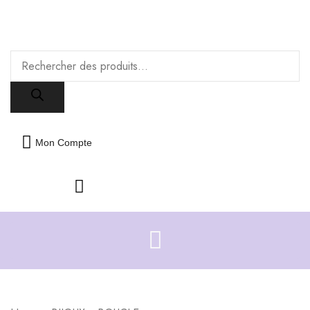
Livraison offerte dès 35€ d'achats
Fermer
Recherche
de
produits
Mon Compte