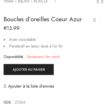
Home
BIJOUX
BOUCLES D'OREILLES
Collier Rosée Céleste
Collier Cléa
Boucles d’oreilles Coeur Azur
€
36.00
€
19.00
€
13.99
Acier inoxydable
Pendentif en laiton doré à l’or fin
Disponibilité :
Seulement 1en stock
AJOUTER AU PANIER
Ajouter à la liste d’envies
UGS :
21354