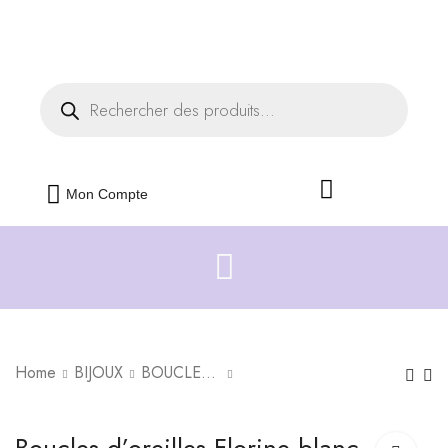
Livraison offerte dès 35€ d'achats
Fermer
Mon Compte
Home
BIJOUX
BOUCLES D'OREILLES
Boucles d’oreilles
Collier Rose D'amour