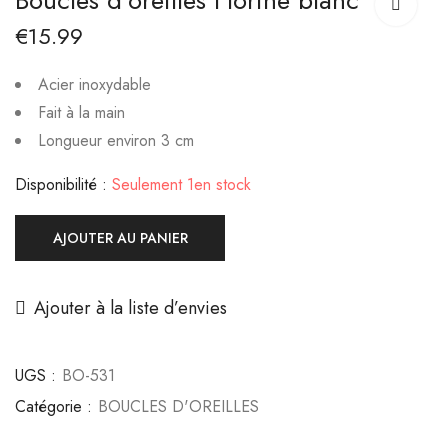
Boucles d’oreilles Florine blanc
Aqua Ciel
€
23.00
€
15.99
€
15.99
Acier inoxydable
Fait à la main
Longueur environ 3 cm
Disponibilité :
Seulement 1en stock
AJOUTER AU PANIER
Ajouter à la liste d’envies
UGS :
BO-531
Catégorie :
BOUCLES D'OREILLES