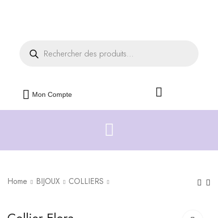
Livraison offerte dès 35€ d'achats
Fermer
Mon Compte
Home
BIJOUX
COLLIERS
Les Gouttes de
Collier Céleste