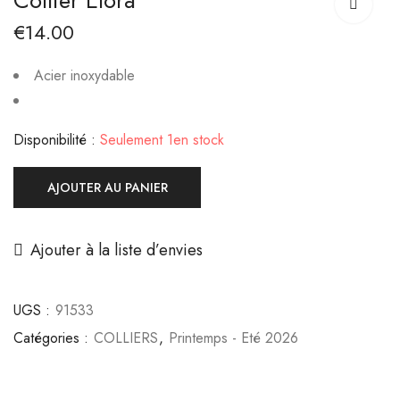
Collier Elora
Lumière
Romance
€
14.00
€
12.00
€
33.00
Acier inoxydable
Disponibilité :
Seulement 1en stock
AJOUTER AU PANIER
Ajouter à la liste d’envies
UGS :
91533
Catégories :
COLLIERS
,
Printemps - Eté 2026