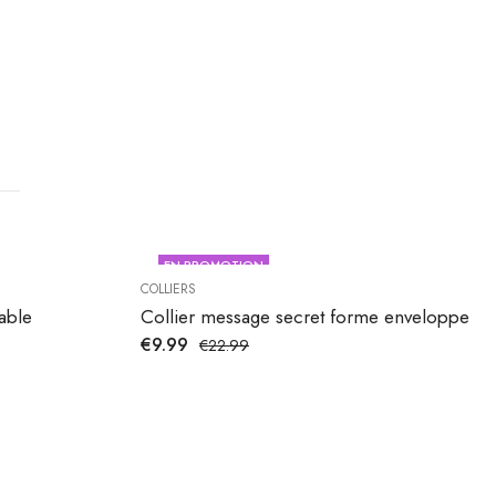
EN PROMOTION
COLLIERS
dable
Collier message secret forme enveloppe
€
9.99
€
22.99