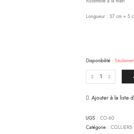
Assemblé à la main
Longueur :
37 cm + 5 c
Disponibilité :
Seulemen
Collier
Lisière
Ajouter à la liste 
d’Été
quantity
UGS :
CO-60
Catégorie :
COLLIERS