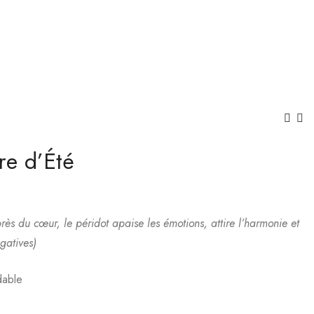
ère d’Été
Bracelet Éclat vert
Collier Goutte
d’Océan
€
16.99
€
35.00
rès du cœur, le péridot apaise les émotions, attire l’harmonie et
gatives)
dable