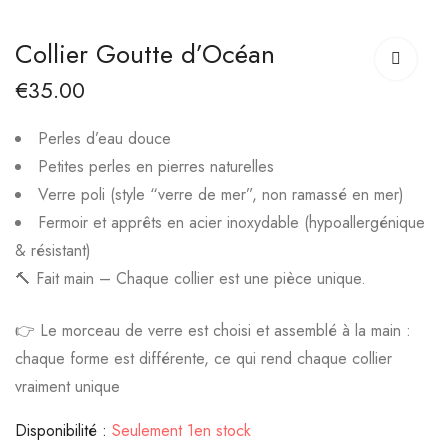
Collier Lisière d’Été
Boucles d'oreilles
Collier Goutte d’Océan
Violette
€
22.00
€
35.00
€
14.99
Perles d’eau douce
Petites perles en pierres naturelles
Verre poli (style “verre de mer”, non ramassé en mer)
Fermoir et apprêts en acier inoxydable (hypoallergénique
& résistant)
🔨
Fait main – Chaque collier est une pièce unique.
👉
Le morceau de verre est choisi et assemblé à la main :
chaque forme est différente, ce qui rend chaque collier
vraiment unique
Disponibilité :
Seulement 1en stock