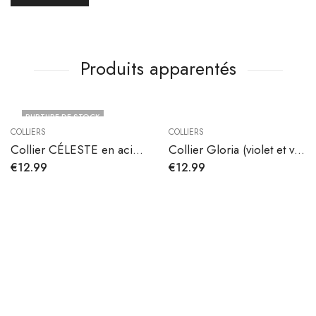
Produits apparentés
RUPTURE DE STOCK
COLLIERS
COLLIERS
Collier CÉLESTE en acier inoxydable
Collier Gloria (violet et vert)
€
12.99
€
12.99